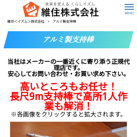
MENU
アルミ製支持棒
維住＜イズム＞株式会社
>
アルミ製支持棒
アルミ製支持棒
当社はメーカーの一番近くに寄り添う正規代
理店です。
安心してお問い合わせ・お買い求め下さい。
高いところもお任せ！
長尺9m支持棒で高所1人作
業も解消！
※各画像をクリックすると拡大されます。