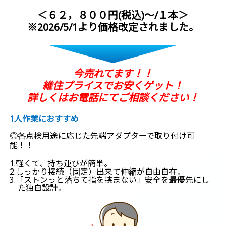
＜６２，８００円(税込)～/１本＞
※2026/5/1より価格改定されました。
今売れてます！！
維住プライスでお安くゲット！
詳しくはお電話にてご相談ください！
1人作業におすすめ
◎各点検用途に応じた先端アダプターで取り付け可
能！！
1.軽くて、持ち運びが簡単。
2.しっかり接続（固定）出来て伸縮が自由自在。
3.「ストンっと落ちて指を挟まない」安全を最優先にし
た独自設計。