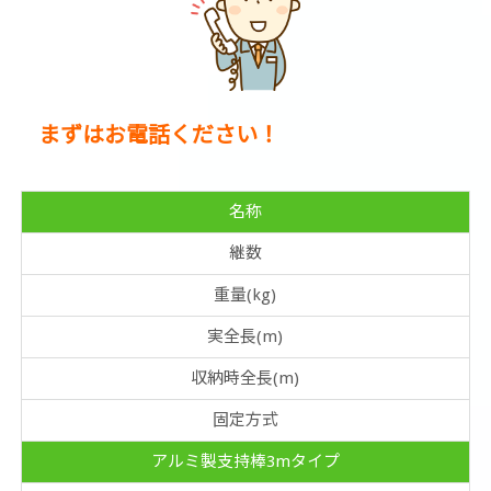
まずはお電話ください！
名称
継数
重量(kg)
実全長(m)
収納時全長(m)
固定方式
アルミ製支持棒3mタイプ