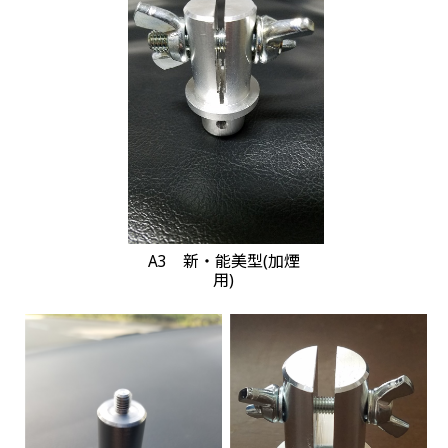
A3 新・能美型(加煙
用)