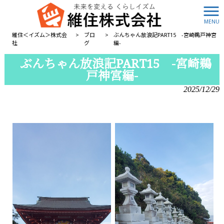
MENU
維住＜イズム＞株式会
>
ブロ
>
ぶんちゃん放浪記PART15 -宮崎鵜戸神宮
社
グ
編-
ぶんちゃん放浪記PART15 -宮崎鵜
戸神宮編-
2025/12/29