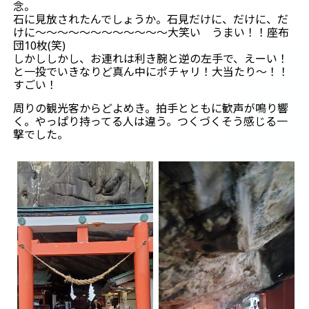
念。
石に見放されたんでしょうか。石見だけに、だけに、だ
けに～～～～～～～～～～～～大笑い うまい！！座布
団10枚(笑)
しかししかし、お連れは利き腕と逆の左手で、えーい！
と一投でいきなりど真ん中にポチャリ！大当たり～！！
すごい！
周りの観光客からどよめき。拍手とともに歓声が鳴り響
く。やっぱり持ってる人は違う。つくづくそう感じる一
撃でした。