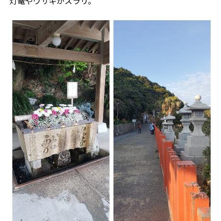
灯篭やウサギがズラリ。