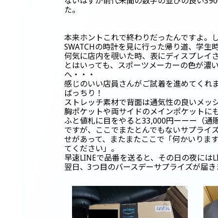
ないはずが前代未聞の数字の並びの良い39
た。
本来ホントこれで終わりだったんですよ。
SWATCHの時計を見に行った帰り道、学生
何気に店内を覗いた時、表にディスプレイ
とはいっても、スポーツメーカーの色が濃
へ・・・
感じのいい店員さんがご試着を進めてくれ
ばっちり！
ストレッチ素材で背面は通気性の良いメッ
胸ポケットや両サイドのメインポケットに
ふと値札に目をやると33,000円ーーー（
ですが、ここでまたとんでもないサプライ
せがあって、またまたここで「何かいりま
てください」。
早速LINEで品番を送ると、その日の夜には
翌日、3つ目のバースデーサプライズが届き