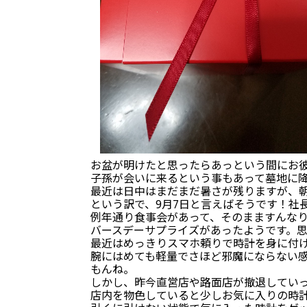
お盆が明けたと思ったらあっという間にお彼
子孫が会いに来るという事もあって墓地に降
最近は日中はまだまだ暑さが残りますが、
という訳で、9月7日と言えばそうです！社
例年通り食事会があって、そのまますんな
バースデーサプライズがあったようです。
最近はめっきりスマホ頼りで時計を身に付け
腕にはめても軽量でさほど邪魔にならない感
もんね。
しかし、昨今直営店や路面店が撤退してい
店内を物色していると少しお気に入りの時