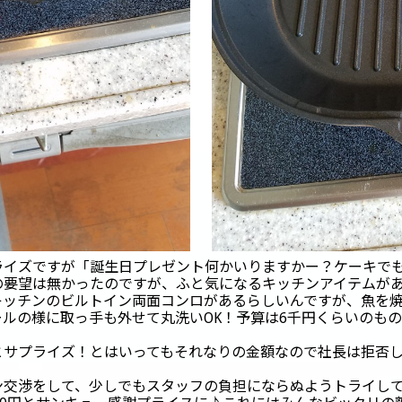
ライズですが「誕生日プレゼント何かいりますかー？ケーキで
の要望は無かったのですが、ふと気になるキッチンアイテムが
キッチンのビルトイン両面コンロがあるらしいんですが、魚を
ルの様に取っ手も外せて丸洗いOK！予算は6千円くらいのもの
とサプライズ！とはいってもそれなりの金額なので社長は拒否
ン交渉をして、少しでもスタッフの負担にならぬようトライし