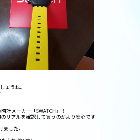
ましょうね。
☆
？
計メーカー「SWATCH」！
物のリアルを確認して買うのがより安心です
けました。