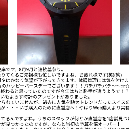
岸です。8月9月と連続墓参り。
りてくるご先祖様も忙しいですよね、お疲れ様です(笑)(笑)
朝夕はかなり気温が下がってきてます。体調管理には気を付け
長のハッピーバースデーでございます！！パチパチパチ～～☆
り終わると思っていたのですが今年はちと勝手が違うようで！
思いもよらず時計のプレゼントがありました。
られていませんが、過去に人気を馳せトレンドだったスイスの時
が・・・いざ購入のために直営店へ！やはりWeb購入より実
ってるんですよね。うちのスタッフが何とか直営店を1店舗見つ
計が見つかったのですが、なんと当初の予算を倍オーバー！