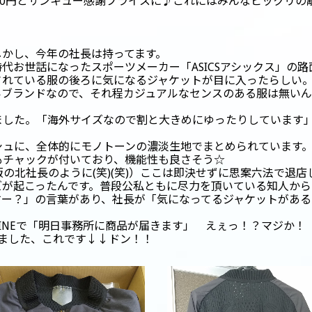
00円とサンキュー感謝プライスに♪これにはみんなビックリの
しかし、今年の社長は持ってます。
時代お世話になったスポーツメーカー「ASICSアシックス」の
されている服の後ろに気になるジャケットが目に入ったらしい
いブランドなので、それ程カジュアルなセンスのある服は無い
ました。「海外サイズなので割と大きめにゆったりしています
シュに、全体的にモノトーンの濃淡生地でまとめられています
もチャックが付いており、機能性も良さそう☆
通販の北社長のように(笑)(笑)）ここは即決せずに思案六法で退
ズが起こったんです。普段公私ともに尽力を頂いている知人か
すー？」の言葉があり、社長が「気になってるジャケットがあ
LINEで「明日事務所に商品が届きます」 えぇっ！？マジか！
ました、これです↓↓ドン！！