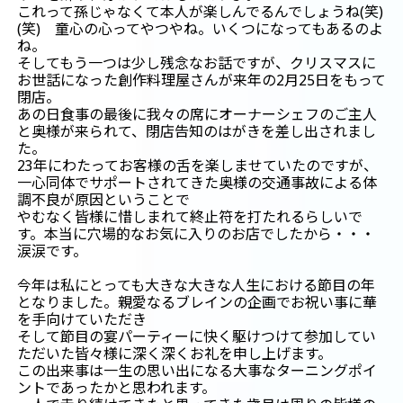
これって孫じゃなくて本人が楽しんでるんでしょうね(笑)
(笑) 童心の心ってやつやね。いくつになってもあるのよ
ね。
そしてもう一つは少し残念なお話ですが、クリスマスに
お世話になった創作料理屋さんが来年の2月25日をもって
閉店。
あの日食事の最後に我々の席にオーナーシェフのご主人
と奥様が来られて、閉店告知のはがきを差し出されまし
た。
23年にわたってお客様の舌を楽しませていたのですが、
一心同体でサポートされてきた奥様の交通事故による体
調不良が原因ということで
やむなく皆様に惜しまれて終止符を打たれるらしいで
す。本当に穴場的なお気に入りのお店でしたから・・・
涙涙です。
今年は私にとっても大きな大きな人生における節目の年
となりました。親愛なるブレインの企画でお祝い事に華
を手向けていただき
そして節目の宴パーティーに快く駆けつけて参加してい
ただいた皆々様に深く深くお礼を申し上げます。
この出来事は一生の思い出になる大事なターニングポイ
ントであったかと思われます。