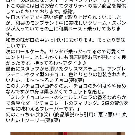
日本一の庶民の味方スイーツ店「シャトレーゼ」！ホン
トこの店には日頃お安くてクオリティの高い商品を提供
していただいております。感謝。
先日メディアでも高い評価で取り上げられていました
が、和栗のモンブラン！中に美味しいクリーム・スポン
ジが入っていてその上に和栗ペースト乗っけてありま
す。
和栗の味が口の中いっぱいに広がります。まったり美味
しいです。
次はロールケーキ。サンタが乗っかってるので可愛くて
エントリー。とにもかくにも閉店間際お店が開いてて良
かったです。持ってるわ～アタイ♪♪
最後にスタッフから頂いたクリスマスチョコ。アンブレ
ラチョコやクマ型のチョコ、色とりどりの包装された丸
い丸い、ま～～～るいチョコ(笑)(笑)
この丸いチョコが曲者なのよ。チョコの外側はやや硬め
なんですが中身は柔らかくてウェットな感じ。
「
ミルクチョコレートのシェルにバニラの香るなめらか
で濃厚なダークチョコレートのフィリング。2倍の贅沢を
一度に味わえるフレーバーです。
」
何のこっちゃ(笑)(笑)（商品解説から引用）悪い悪い！丸
い丸い！ソーリー(笑)(笑)