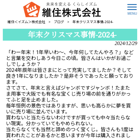
MENU
維住＜イズム＞株式会社
>
ブログ
>
年末クリスマス事情-2024-
年末クリスマス事情-2024-
2024/12/29
「わー年末！1年早いわ～、今年何してたんやろ？」など
と言葉を交わしあう今日この頃。皆さんはいかがお過ご
しでしょうか？
2024年辰年は皆さまにとって充実してましたか？そして
良き1年になりましたか？是非そうであったと願っており
ます。
さてさて、年末と言えばジャンボですジャンボ！たまた
ま用事で大阪でも有名な宝くじ売り場の前を通りがかっ
てふと足を止めました。
毎年恒例の景色ではありますが、思いも高らかに夢を買
いに売り場に並んでいます。
買わないと当たらないわけですが買っても中々当たらな
い現実。分かっていてもやめられない。
当たらなくても当然と諦めのつく宝くじ。皆さんも1度は
買われたことがあるかと思いますが今年は購入されまし