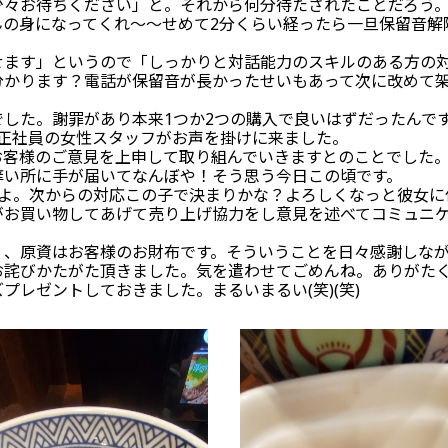
少々お待ちください」と。それから何分待たされたことだろう
んの身になってくれ～～せめて2分くらい経ったら一旦保留音解
せます」というので「しっかりと対話能力のスキルのある方の
分かります？電話が保留音が長かったせいもあって次に改めて
した。謝罪があり本来1つか2つの購入で良いはずだったんで
の正社員の女性スタッフがお声を掛けに来ました。
お客様のご意見を上申して取り組んでいきますとのことでした
痒い所に手が届いてなんぼや！そう思う今日この頃です。
たよ。次からの対応この子で決まりかな？よろしくなっと彼女に
がお買い物してあげて売り上げ協力をし意見を述べてコミュニ
く、原資はお客様のお財布です。そういうことを日々感謝しな
詫びかたがた頂きました。気を遣わせてごめんね。ありがたく頂戴
レゼントしておきました。まるいまるい(笑)(笑)