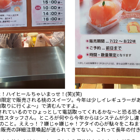
ハイヒールちゃいまっせ！(笑)(笑)
節限定で販売される桃のスイーツ。今年は少しイレギュラーが
日取りに行くよ～」で済むんですよ。
業されているのでひょっとして電話取ってくれるかな～と恐る恐
女性スタッフさん。ところが何やら今年からはシステムが少し違
とのこと。ええっ！？嫌じゃ嫌じゃ！アタイの心が駄々をこねま
コ販売の詳細注意喚起が送られてきてない。これって長年の付