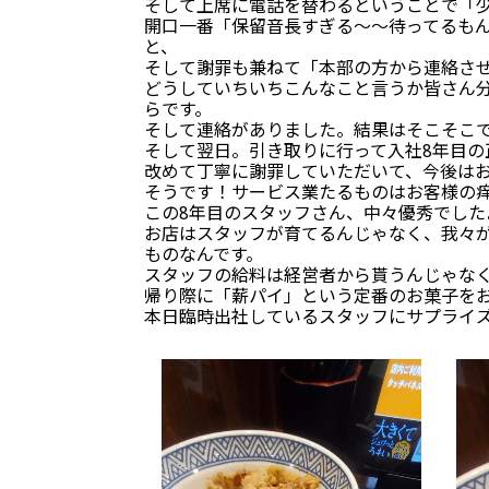
そして上席に電話を替わるということで「
開口一番「保留音長すぎる～～待ってるも
と、
そして謝罪も兼ねて「本部の方から連絡さ
どうしていちいちこんなこと言うか皆さん
らです。
そして連絡がありました。結果はそこそこで
そして翌日。引き取りに行って入社8年目
改めて丁寧に謝罪していただいて、今後は
そうです！サービス業たるものはお客様の
この8年目のスタッフさん、中々優秀でし
お店はスタッフが育てるんじゃなく、我々
ものなんです。
スタッフの給料は経営者から貰うんじゃな
帰り際に「薪パイ」という定番のお菓子をお
本日臨時出社しているスタッフにサプライズプ