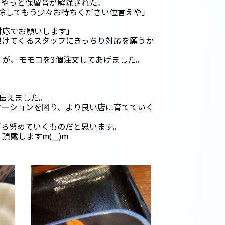
。やっと保留音が解除された。
除してもう少々お待ちください位言えや」
対応でお願いします」
架けてくるスタッフにきっちり対応を願うか
すが、モモコを3個注文してあげました。
。
伝えました。
ケーションを図り、より良い店に育てていく
がら努めていくものだと思います。
しますm(__)m