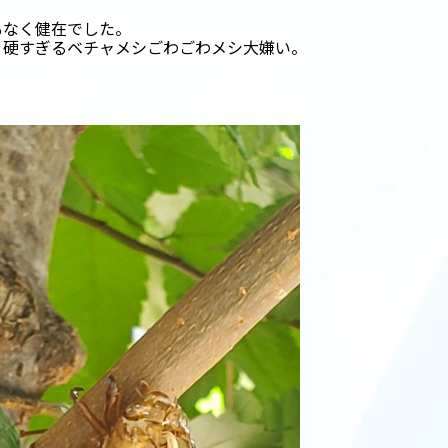
。
もなく健在でした。
り硬すぎるベチャメシごわごわメシ大嫌い。