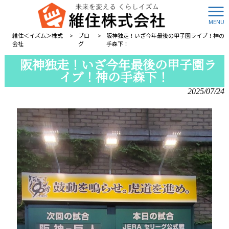
MENU
維住＜イズム＞株式
>
ブロ
>
阪神独走！いざ今年最後の甲子園ライブ！神の
会社
グ
手森下！
阪神独走！いざ今年最後の甲子園ラ
イブ！神の手森下！
2025/07/24