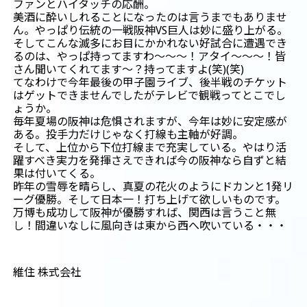
ファンとハイタッチの応酬。
美酒に酔いしれることになったのは言うまでもありませ
ん。やっぱり伝統の一戦阪神VS巨人は妙に盛り上がる。
そしてこんな滅多にお目にかかれない好試合に遭遇でき
るのは、やっぱ持ってますわ～～～！アタイ～～～！皆
さん聞いてくれてます～？持ってますよ(笑)(笑)
てなわけで今年最後の甲子園ライブ、後半戦のチケット
はゲットできませんでしたがテレビで観戦ってとこでし
ょうか。
毎年夏場の阪神は危惧されますが、今年は妙に安定感が
ある。投手力だけじゃなく打線も主軸が好調。
そして、上位から下位打線まで充実している。やはり活
躍すべき実力を発揮さえできれば今の阪神なら自ずと結
果は付いてくる。
昨年の雪辱を晴らし、真夏の花火のようにドカンと1発リ
ーグ優勝。そして日本一！打ち上げて欲しいものです。
万博も成功して阪神が優勝すれば、関西は言うこと無
し！間違いなしに風向きは東から西へ吹いている・・・
維住 株式会社