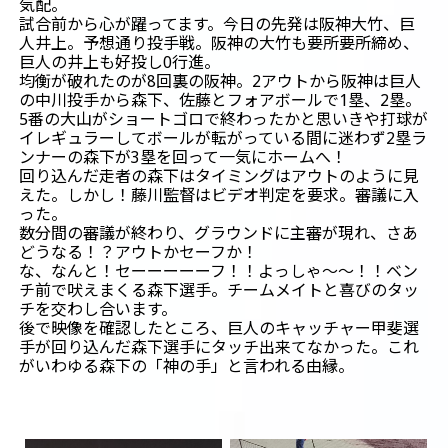
気配。
試合前から心が躍ってます。今日の先発は阪神大竹、巨
人井上。予想通り投手戦。阪神の大竹も要所要所締め、
巨人の井上も好投し0行進。
均衡が破れたのが8回裏の阪神。2アウトから阪神は巨人
の中川投手から森下、佐藤とフォアボールで1塁、2塁。
5番の大山がショートゴロで終わったかと思いきや打球が
イレギュラーしてボールが転がっている間に迷わず2塁ラ
ンナーの森下が3塁を回って一気にホームへ！
回り込んだ走者の森下はタイミングはアウトのように見
えた。しかし！藤川監督はビデオ判定を要求。審議に入
った。
数分間の審議が終わり、グラウンドに主審が現れ、さあ
どうなる！？アウトかセーフか！
な、なんと！セーーーーーフ！！よっしゃ～～！！ベン
チ前で吠えまくる森下選手。チームメイトと喜びのタッ
チを交わし合います。
後で映像を確認したところ、巨人のキャッチャー甲斐選
手が回り込んだ森下選手にタッチ出来てなかった。これ
がいわゆる森下の「神の手」と言われる由縁。