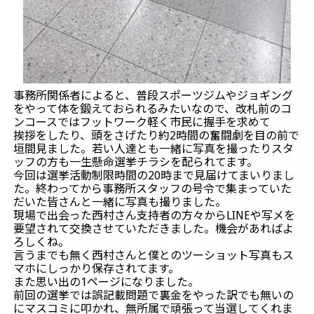
事務所関係者によると、普段スポーツジムやジョギング
をやって体を鍛えておられるみたいなので、改札前のコ
ンコースではフットワーク軽く市民に握手を求めて
挨拶をしたり、頭をさげたり約2時間の奮闘劇を目の前で
垣間見ました。若い人達とも一緒に写真を撮ったりスタ
ッフの方も一生懸命選挙チラシを配られてます。
今回は選挙活動制限時間の20時まで見届けてまいりまし
た。終わってから事務所スタッフの号令で集まっていた
だいた皆さんと一緒に写真も撮りました。
現場で出会った西村さん支持者の方々からLINEや写メを
要望されて交換させていただきました。機会があればよ
ろしくね。
言うまでも無く西村さんと僕とのツーショット写真もス
マホにしっかり保存されてます。
また思い出の1ページになりました。
前回の選挙では誤記載問題で裏金をやった訳でも無いの
にマスコミに叩かれ、無所属で頑張って当選してくれま