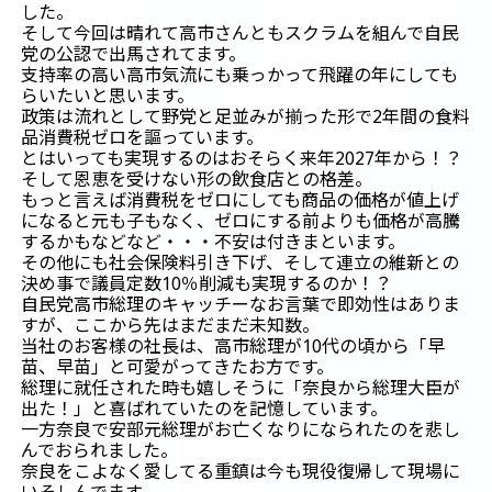
した。
そして今回は晴れて高市さんともスクラムを組んで自民
党の公認で出馬されてます。
支持率の高い高市気流にも乗っかって飛躍の年にしても
らいたいと思います。
政策は流れとして野党と足並みが揃った形で2年間の食料
品消費税ゼロを謳っています。
とはいっても実現するのはおそらく来年2027年から！？
そして恩恵を受けない形の飲食店との格差。
もっと言えば消費税をゼロにしても商品の価格が値上げ
になると元も子もなく、ゼロにする前よりも価格が高騰
するかもなどなど・・・不安は付きまといます。
その他にも社会保険料引き下げ、そして連立の維新との
決め事で議員定数10％削減も実現するのか！？
自民党高市総理のキャッチーなお言葉で即効性はありま
すが、ここから先はまだまだ未知数。
当社のお客様の社長は、高市総理が10代の頃から「早
苗、早苗」と可愛がってきたお方です。
総理に就任された時も嬉しそうに「奈良から総理大臣が
出た！」と喜ばれていたのを記憶しています。
一方奈良で安部元総理がお亡くなりになられたのを悲し
んでおられました。
奈良をこよなく愛してる重鎮は今も現役復帰して現場に