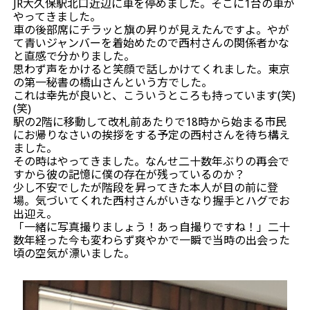
JR大久保駅北口近辺に車を停めました。そこに1台の車が
やってきました。
車の後部席にチラッと旗の昇りが見えたんですよ。やが
て青いジャンバーを着始めたので西村さんの関係者かな
と直感で分かりました。
思わず声をかけると笑顔で話しかけてくれました。東京
の第一秘書の橋山さんという方でした。
これは幸先が良いと、こういうところも持っています(笑)
(笑)
駅の2階に移動して改札前あたりで18時から始まる市民
にお帰りなさいの挨拶をする予定の西村さんを待ち構え
ました。
その時はやってきました。なんせ二十数年ぶりの再会で
すから彼の記憶に僕の存在が残っているのか？
少し不安でしたが階段を昇ってきた本人が目の前に登
場。気づいてくれた西村さんがいきなり握手とハグでお
出迎え。
「一緒に写真撮りましょう！あっ自撮りですね！」二十
数年経った今も変わらず爽やかで一瞬で当時の出会った
頃の空気が漂いました。