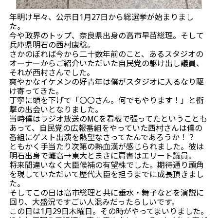
年明け早々、公示日1月27日から総選挙が始まりまし
た。
今や政界のトップ、奈良県出身の高市早苗総理。そして
兵庫県明石の西村康稔。
さかのぼれば今から二十数年前のこと、あるスタジオの
オーナーからご紹介いただいた自民党の駆け出し議員、
それが西村さんでした。
爽やかなイケメンの好青年は僕がスタジオに入るなり駆
け寄ってきた。
丁寧に頭を下げて「〇〇さん。何でもやります！」と衝
撃の出会いとなりました。
当時僕はラジオ放送のMCを看板で張ってたということも
あって、自民党の広報番組をやっていた西村さんは僕の
番組にゲスト出演を熱望なさってたんであろうか！？
ともかく手当たり次第の熱血漢が感じられました。彼は
明石出身で灘高→東大とまさに肩書はエリート議員。
将来間違いなく大臣候補の有望株でした。期待通り頭角
を現していただいて歴代大臣を担うまでに成長頂きまし
た。
そしてこの日は高市総理と共に垂水・舞子などを演説に
回り、大盛況ですごい人混みだったらしいです。
この日は1月29日木曜日。その時がやってまいりました。