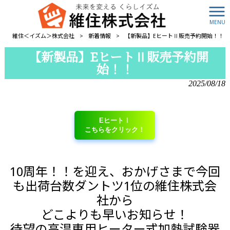
MENU
維住＜イズム＞株式会社
>
新着情報
>
【新製品】EヒートⅡ販売予約開始！！
【新製品】EヒートⅡ販売予約開
始！！
2025/08/18
EヒートⅠ
こちらをクリック！
10周年！！を迎え、おかげさまで今回
も出荷台数ダントツ1位の維住株式会
社から
どこよりも早いお知らせ！
待望の高温専用ヒーター式加熱試験器