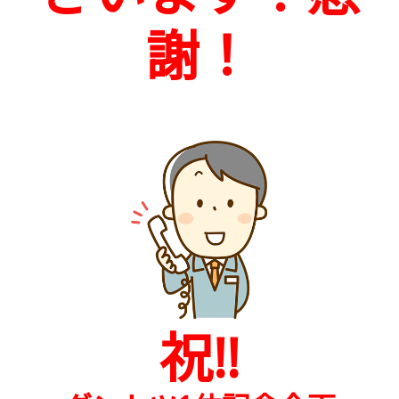
謝！
祝!!