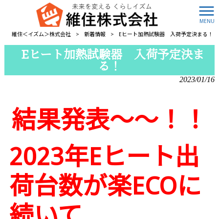
MENU
維住＜イズム＞株式会社
>
新着情報
>
Eヒート加熱試験器 入荷予定決まる！
Eヒート加熱試験器 入荷予定決ま
る！
2023/01/16
結果発表～～！！
2023年Eヒート出
荷台数が楽ECOに
続いて