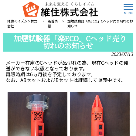
MENU
維住＜イズム＞株式
>
新着情
>
加煙試験器「楽ECO」Cヘッド売り切れのお
会社
報
知らせ
加煙試験器「楽ECO」Cヘッド売り
切れのお知らせ
2023/07/13
メーカー在庫のCヘッドが品切れの為、現在Cヘッドの発
送ができない状態となっております。
再販時期は6ヵ月後を予定しております。
なお、ABセットおよびBセットは継続して販売中です。