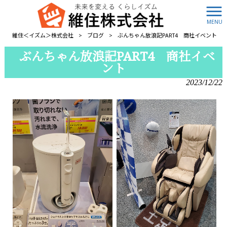
MENU
維住＜イズム＞株式会社
>
ブログ
>
ぶんちゃん放浪記PART4 商社イベント
ぶんちゃん放浪記PART4 商社イベ
ント
2023/12/22