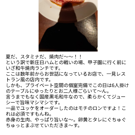
夏だ、スタミナだ、焼肉だ～～！！
という訳で新庄日ハムとの戦いの場、甲子園に行く前に
いざ和牛焼肉ランチです。
ここは数年前からお世話になっているお店で、一見レス
トラン風の店内です。
しかも、プライベート空間の個室完備でこの日は6人掛け
のテーブルにゆったりとお二人様ごらいて～ん。
言うまでもなく国産黒毛和牛なので、柔らかくてジュー
シーで旨味マシマシです。
一品でユッケをオーダーしたのはモチのロンですよ！こ
れは必須ですもんね。
赤身の生肉、やっぱり旨いな～。卵黄とタレにぐちゅぐ
ちゅっとまぶせていただきま～す。