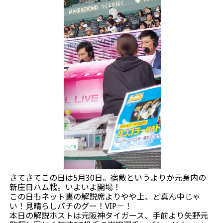
さてさてこの日は5月30日。宿敵というよりか元身内の
新庄日ハム戦。いよいよ開場！
この日もネット裏の解説席よりやや上、ど真ん中じゃ
い！見晴らしバチのグー！VIP－！
本日の解説ホストは元阪神タイガース、手前より矢野元