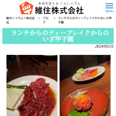
MENU
維住＜イズム＞株式会
>
ブロ
>
ランチからのティーブレイクからのいざ甲
社
グ
子園
ランチからのティーブレイクからの
いざ甲子園
2024/05/31