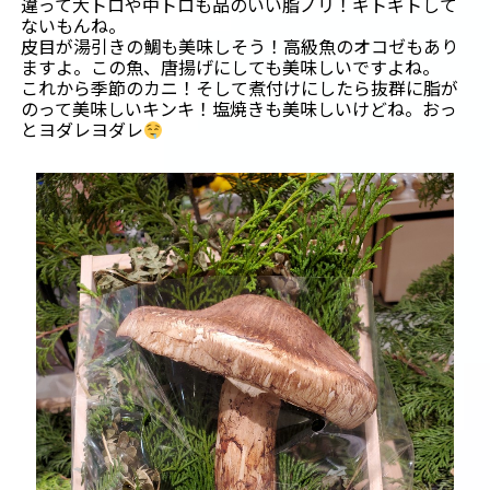
違って大トロや中トロも品のいい脂ノリ！ギトギトして
ないもんね。
皮目が湯引きの鯛も美味しそう！高級魚のオコゼもあり
ますよ。この魚、唐揚げにしても美味しいですよね。
これから季節のカニ！そして煮付けにしたら抜群に脂が
のって美味しいキンキ！塩焼きも美味しいけどね。おっ
とヨダレヨダレ