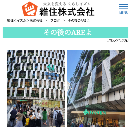
MENU
維住＜イズム＞株式会社
>
ブログ
>
その後のAREよ
その後のAREよ
2023/12/20