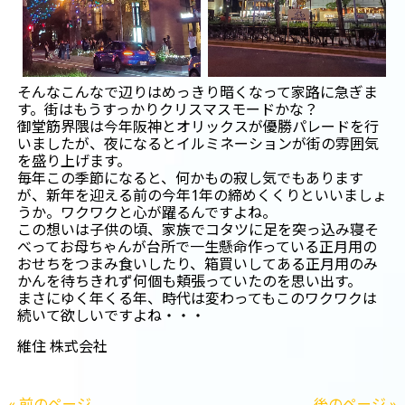
そんなこんなで辺りはめっきり暗くなって家路に急ぎま
す。街はもうすっかりクリスマスモードかな？
御堂筋界隈は今年阪神とオリックスが優勝パレードを行
いましたが、夜になるとイルミネーションが街の雰囲気
を盛り上げます。
毎年この季節になると、何かもの寂し気でもあります
が、新年を迎える前の今年1年の締めくくりといいましょ
うか。ワクワクと心が躍るんですよね。
この想いは子供の頃、家族でコタツに足を突っ込み寝そ
べってお母ちゃんが台所で一生懸命作っている正月用の
おせちをつまみ食いしたり、箱買いしてある正月用のみ
かんを待ちきれず何個も頬張っていたのを思い出す。
まさにゆく年くる年、時代は変わってもこのワクワクは
続いて欲しいですよね・・・
維住 株式会社
« 前のページ
後のページ »