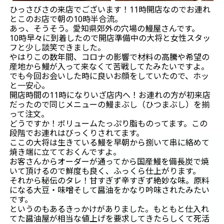
ひっさびさの来店でございます！11時開店なのでお連れ
とこのお店で朝の10時半合流。
あっ、そうそう。愛知県郊外の穴場の鰻屋さんです。
10時早々に到着したので開店準備中の大将と女性スタッ
フと少し談笑できました。
やはりこの数年間、コロナの影響で材料の高騰や希望の
産地から鰻が入って来なくて苦戦してたみたいですよ。
でも今回お会いした時に良いお顔をしていたので、ホッ
と一安心。
開店時間の11時になりいざ店内へ！お連れの方が初来店
だったので同じメニューの鰻まぶし（ひつまぶし）を揃
って注文。
どうですか！ボリュームたっぷり脂ものってます。この
段階でお連れはびっくりされてます。
ここの大将は生きている鰻を早朝から捌いて串に絡めて
焼き端に立てておくんですよ。
お客さんからオーダーが通ってから国産鰻を備長炭で焼
いて頂けるので鮮度も良く、ふっくら仕上がります。
それから秘伝のタレ！甘すぎず辛すぎず絶妙な味。原料
になる大豆・味噌そして醤油をかなり吟味されたみたい
です。
というのもあるきっかけがありました。もともと仕入れ
てた醤油屋が相当な値上げを要求してきたらしくて死活