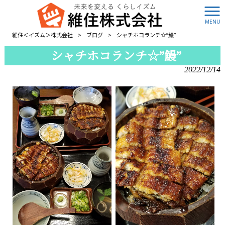
MENU
維住＜イズム＞株式会社
>
ブログ
>
シャチホコランチ☆”鰻”
シャチホコランチ☆”鰻”
2022/12/14