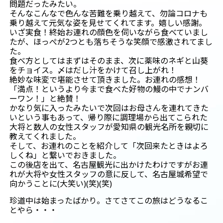
問題だったみたい。
そんなこんなで色んな苦難を乗り越えて、勿論コロナも
乗り越えて元気な姿を見せてくれてます。嬉しい感謝。
いざ実食！終始お連れの顔色を伺いながら食べていまし
たが、ほっぺが2つとも落ちそうな笑顔で感激されてまし
た。
食べ方としてはまずはそのまま、次に薬味のネギと山葵
をチョイス。〆はだし汁をかけて召し上がれ！
絶妙な味変で堪能させて頂きました。お連れの感想！
「満点！というより今まで食べた好物の鰻の中でナンバ
ーワン！」と絶賛！
かなり気に入ったみたいで次回はお母さんを連れてきた
いという事もあって、帰り際に調理場から出てこられた
大将と数人の女性スタッフが愛知県の観光名所を親切に
教えてくれました。
そして、お連れのことを紹介して「次回来たときはよろ
しくね」と繋いでおきました。
この後店を出て、名古屋観光に出かけたわけですがお連
れが大将や女性スタッフの意に反して、名古屋城希望で
向かうことに(大笑い)(笑)(笑)
珍道中は始まったばかり。さてさてこの旅はどうなるこ
とやら・・・