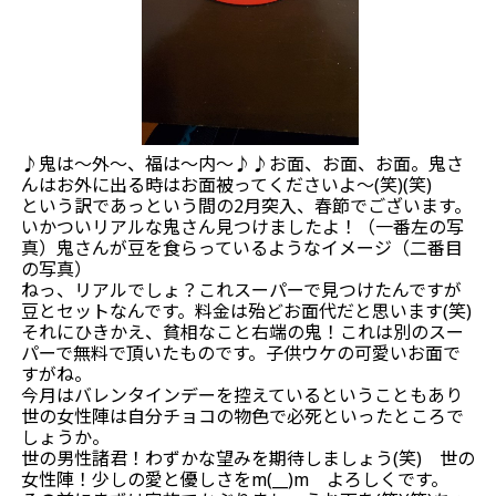
♪鬼は～外～、福は～内～♪♪お面、お面、お面。鬼さ
んはお外に出る時はお面被ってくださいよ～(笑)(笑)
という訳であっという間の2月突入、春節でございます。
いかついリアルな鬼さん見つけましたよ！（一番左の写
真）鬼さんが豆を食らっているようなイメージ（二番目
の写真）
ねっ、リアルでしょ？これスーパーで見つけたんですが
豆とセットなんです。料金は殆どお面代だと思います(笑)
それにひきかえ、貧相なこと右端の鬼！これは別のスー
パーで無料で頂いたものです。子供ウケの可愛いお面で
すがね。
今月はバレンタインデーを控えているということもあり
世の女性陣は自分チョコの物色で必死といったところで
しょうか。
世の男性諸君！わずかな望みを期待しましょう(笑) 世の
女性陣！少しの愛と優しさをm(__)m よろしくです。