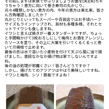
その前にまずは家族でかぶりましょうお面を(笑)(笑)ちゃ
うちゃう！恵方に向いて巻き寿司の丸かじり。
元々4種類しかない恵方の内、今年の恵方は東北東。皆さ
ん方角確認しましたか？
丸かじりといってもスーパーや百貨店ではお手頃ハーフ
サイズもラインナップされ、具材も多種多様。それとセ
ットでイワシも食しますね。
イワシと言えば焼きが一番スタンダードですが、ちょっ
と手間暇かけて3枚おろしにして梅肉とお酒をアレンジし
たソースを塗り、その上に大葉を引いてくるくるっと巻
いて爪楊枝で止めます。
最後の衣は水で溶いた小麦粉を付けて天ぷら風に油で揚
げました。普段なかなか揚げ物は家でしないんですよ
ね。
後の油の処理が邪魔くさい！皆さんどうですか？
しかし、揚げたてのアツアツはやはり美味しいですね。
イワシと梅肉、シソ！鉄板ですよね！